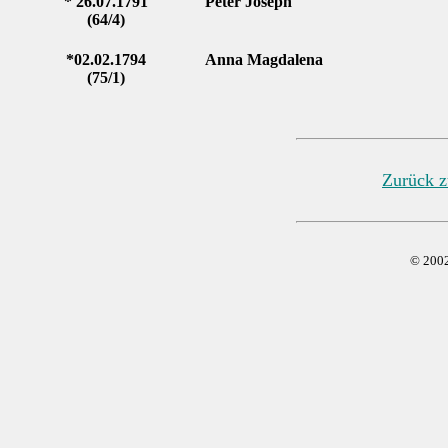
* 26.07.1791
Peter Joseph
(64/4)
*02.02.1794
Anna Magdalena
(75/1)
Zurück z
© 20